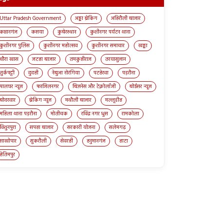
Uttar Pradesh Government
अड्डा ब्रेकिंग
अहिरौली बाजार
कप्तानगंज
कसया
कुबेरस्थान
कुशीनगर पर्यटन थाना
कुशीनगर पुलिस
कुशीनगर महोत्सव
कुशीनगर समाचार
खड्डा
चौरा खास
जटहा बाजार
तमकुहीराज
तरयासुजान
तुर्कपट्टी
दुदही
नेबुआ नोरंगिया
पटहेरवा
पड़रौना
पालघर न्यूज़
फाजिलनगर
बिज़नेस और टेक्नोलॉजी
बोईसर न्यूज़
बोदरवार
ब्रेकिंग न्यूज़
मथौली बाजार
मल्लूडीह
महिला थाना पड़रौना
मोतीचक
रविंद्र नगर धुस
रामकोला
विशुनपुरा
सपहा बाजार
सरकारी योजना
सलेमगढ़
साखोपार
सुकरौली
सेवरही
हनुमानगंज
हाटा
हेतिमपुर