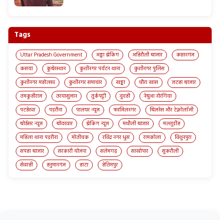
Tags
Uttar Pradesh Government
अड्डा ब्रेकिंग
अहिरौली बाजार
कप्तानगंज
कसया
कुबेरस्थान
कुशीनगर पर्यटन थाना
कुशीनगर पुलिस
कुशीनगर महोत्सव
कुशीनगर समाचार
खड्डा
चौरा खास
जटहा बाजार
तमकुहीराज
तरयासुजान
तुर्कपट्टी
दुदही
नेबुआ नोरंगिया
पटहेरवा
पड़रौना
पालघर न्यूज़
फाजिलनगर
बिज़नेस और टेक्नोलॉजी
बोईसर न्यूज़
बोदरवार
ब्रेकिंग न्यूज़
मथौली बाजार
मल्लूडीह
महिला थाना पड़रौना
मोतीचक
रविंद्र नगर धुस
रामकोला
विशुनपुरा
सपहा बाजार
सरकारी योजना
सलेमगढ़
साखोपार
सुकरौली
सेवरही
हनुमानगंज
हाटा
हेतिमपुर