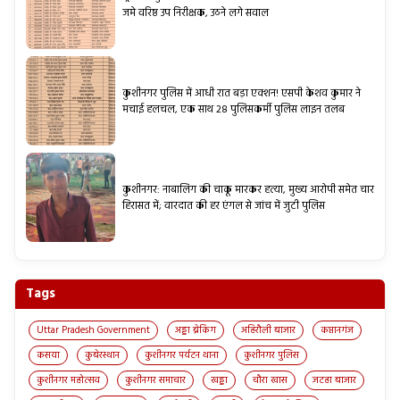
जमे वरिष्ठ उप निरीक्षक, उठने लगे सवाल
कुशीनगर पुलिस में आधी रात बड़ा एक्शन! एसपी केशव कुमार ने
मचाई हलचल, एक साथ 28 पुलिसकर्मी पुलिस लाइन तलब
कुशीनगर: नाबालिग की चाकू मारकर हत्या, मुख्य आरोपी समेत चार
हिरासत में; वारदात की हर एंगल से जांच में जुटी पुलिस
Tags
Uttar Pradesh Government
अड्डा ब्रेकिंग
अहिरौली बाजार
कप्तानगंज
कसया
कुबेरस्थान
कुशीनगर पर्यटन थाना
कुशीनगर पुलिस
कुशीनगर महोत्सव
कुशीनगर समाचार
खड्डा
चौरा खास
जटहा बाजार