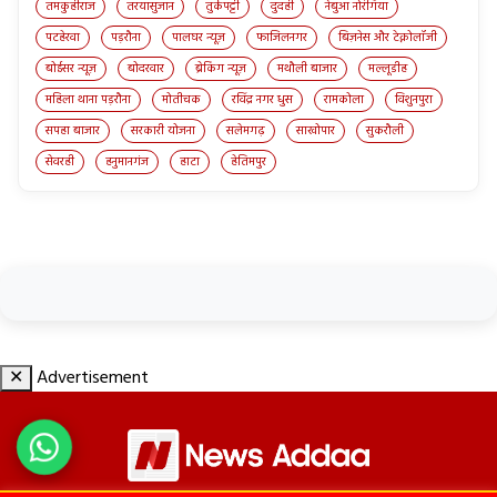
तमकुहीराज
तरयासुजान
तुर्कपट्टी
दुदही
नेबुआ नोरंगिया
पटहेरवा
पड़रौना
पालघर न्यूज़
फाजिलनगर
बिज़नेस और टेक्नोलॉजी
बोईसर न्यूज़
बोदरवार
ब्रेकिंग न्यूज़
मथौली बाजार
मल्लूडीह
महिला थाना पड़रौना
मोतीचक
रविंद्र नगर धुस
रामकोला
विशुनपुरा
सपहा बाजार
सरकारी योजना
सलेमगढ़
साखोपार
सुकरौली
सेवरही
हनुमानगंज
हाटा
हेतिमपुर
✕
Advertisement