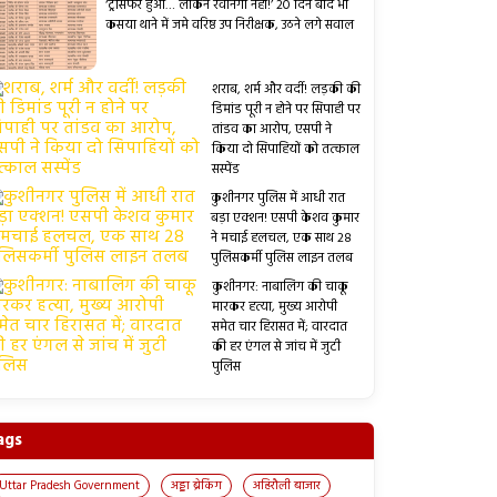
‘ट्रांसफर हुआ… लेकिन रवानगी नहीं!’ 20 दिन बाद भी
कसया थाने में जमे वरिष्ठ उप निरीक्षक, उठने लगे सवाल
शराब, शर्म और वर्दी! लड़की की
डिमांड पूरी न होने पर सिपाही पर
तांडव का आरोप, एसपी ने
किया दो सिपाहियों को तत्काल
सस्पेंड
कुशीनगर पुलिस में आधी रात
बड़ा एक्शन! एसपी केशव कुमार
ने मचाई हलचल, एक साथ 28
पुलिसकर्मी पुलिस लाइन तलब
कुशीनगर: नाबालिग की चाकू
मारकर हत्या, मुख्य आरोपी
समेत चार हिरासत में; वारदात
की हर एंगल से जांच में जुटी
पुलिस
ags
Uttar Pradesh Government
अड्डा ब्रेकिंग
अहिरौली बाजार