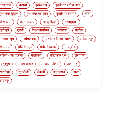
कप्तानगंज
कसया
कुबेरस्थान
कुशीनगर पर्यटन थाना
कुशीनगर पुलिस
कुशीनगर महोत्सव
कुशीनगर समाचार
खड्डा
चौरा खास
जटहा बाजार
तमकुहीराज
तरयासुजान
तुर्कपट्टी
दुदही
नेबुआ नोरंगिया
पटहेरवा
पड़रौना
पालघर न्यूज़
फाजिलनगर
बिज़नेस और टेक्नोलॉजी
बोईसर न्यूज़
बोदरवार
ब्रेकिंग न्यूज़
मथौली बाजार
मल्लूडीह
महिला थाना पड़रौना
मोतीचक
रविंद्र नगर धुस
रामकोला
विशुनपुरा
सपहा बाजार
सरकारी योजना
सलेमगढ़
साखोपार
सुकरौली
सेवरही
हनुमानगंज
हाटा
हेतिमपुर