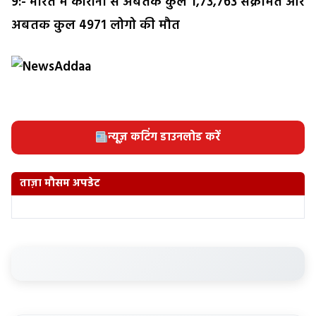
9:- भारत में कोरोना से अबतक कुल 1,73,763 संक्रमित और
अबतक कुल 4971 लोगो की मौत
न्यूज़ कटिंग डाउनलोड करें
ताज़ा मौसम अपडेट