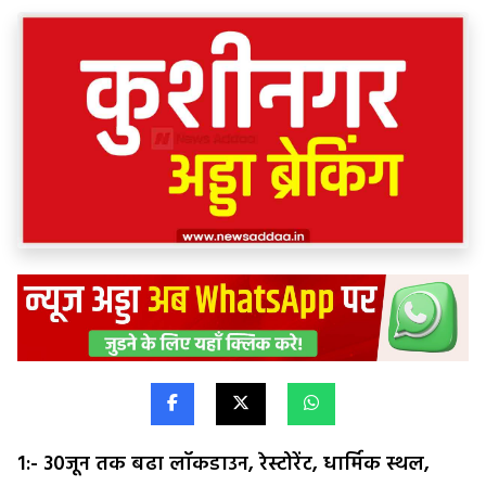
1:- 30जून तक बढा लॉकडाउन, रेस्टोरेंट, धार्मिक स्थल,