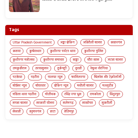
Tags
Uttar Pradesh Government
अड्डा ब्रेकिंग
अहिरौली बाजार
कप्तानगंज
कसया
कुबेरस्थान
कुशीनगर पर्यटन थाना
कुशीनगर पुलिस
कुशीनगर महोत्सव
कुशीनगर समाचार
खड्डा
चौरा खास
जटहा बाजार
तमकुहीराज
तरयासुजान
तुर्कपट्टी
दुदही
नेबुआ नोरंगिया
पटहेरवा
पड़रौना
पालघर न्यूज़
फाजिलनगर
बिज़नेस और टेक्नोलॉजी
बोईसर न्यूज़
बोदरवार
ब्रेकिंग न्यूज़
मथौली बाजार
मल्लूडीह
महिला थाना पड़रौना
मोतीचक
रविंद्र नगर धुस
रामकोला
विशुनपुरा
सपहा बाजार
सरकारी योजना
सलेमगढ़
साखोपार
सुकरौली
सेवरही
हनुमानगंज
हाटा
हेतिमपुर