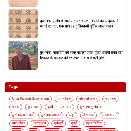
कुशीनगर पुलिस में आधी रात बड़ा एक्शन! एसपी केशव कुमार ने
मचाई हलचल, एक साथ 28 पुलिसकर्मी पुलिस लाइन तलब
कुशीनगर: नाबालिग की चाकू मारकर हत्या, मुख्य आरोपी समेत चार
हिरासत में; वारदात की हर एंगल से जांच में जुटी पुलिस
Tags
Uttar Pradesh Government
अड्डा ब्रेकिंग
अहिरौली बाजार
कप्तानगंज
कसया
कुबेरस्थान
कुशीनगर पर्यटन थाना
कुशीनगर पुलिस
कुशीनगर महोत्सव
कुशीनगर समाचार
खड्डा
चौरा खास
जटहा बाजार
तमकुहीराज
तरयासुजान
तुर्कपट्टी
दुदही
नेबुआ नोरंगिया