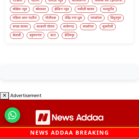
पटहेरवा
पड़रौना
पालघर न्यूज़
फाजिलनगर
बिज़नेस और टेक्नोलॉजी
बोईसर न्यूज़
बोदरवार
ब्रेकिंग न्यूज़
मथौली बाजार
मल्लूडीह
महिला थाना पड़रौना
मोतीचक
रविंद्र नगर धुस
रामकोला
विशुनपुरा
सपहा बाजार
सरकारी योजना
सलेमगढ़
साखोपार
सुकरौली
सेवरही
हनुमानगंज
हाटा
हेतिमपुर
✕
Advertisement
NEWS ADDAA BREAKING