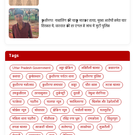
कुशीनगर: नाबालिग की चाकू मारकर हत्या, मुख्य आरोपी समेत चार
हिरासत में; वारदात की हर एंगल से जांच में जुटी पुलिस
Tags
Uttar Pradesh Government
अड्डा ब्रेकिंग
अहिरौली बाजार
कप्तानगंज
कसया
कुबेरस्थान
कुशीनगर पर्यटन थाना
कुशीनगर पुलिस
कुशीनगर महोत्सव
कुशीनगर समाचार
खड्डा
चौरा खास
जटहा बाजार
तमकुहीराज
तरयासुजान
तुर्कपट्टी
दुदही
नेबुआ नोरंगिया
पटहेरवा
पड़रौना
पालघर न्यूज़
फाजिलनगर
बिज़नेस और टेक्नोलॉजी
बोईसर न्यूज़
बोदरवार
ब्रेकिंग न्यूज़
मथौली बाजार
मल्लूडीह
महिला थाना पड़रौना
मोतीचक
रविंद्र नगर धुस
रामकोला
विशुनपुरा
सपहा बाजार
सरकारी योजना
सलेमगढ़
साखोपार
सुकरौली