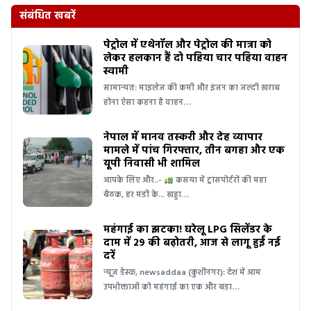
संबंधित खबरें
पेट्रोल में एथेनॉल और पेट्रोल की मात्रा को
लेकर हलकान हैं दो पहिया चार पहिया वाहन
स्वामी
सामान्यत: माइलेज की कमी और इंजन का जल्दी ख़राब
होना ऐसा कहना है वाहन…
नेपाल में मानव तस्करी और देह व्यापार
मामले में पांच गिरफ्तार, तीन बगहा और एक
यूपी निवासी भी शामिल
आपके लिए और..-
कसया में ट्रांसपोर्टरों की महा
बैठक, हर मंडी के... खड्डा…
महंगाई का झटका! घरेलू LPG सिलेंडर के
दाम में ₹29 की बढ़ोतरी, आज से लागू हुईं नई
दरें
न्यूज़ डेस्क, newsaddaa (कुशीनगर): देश में आम
उपभोक्ताओं को महंगाई का एक और बड़ा…