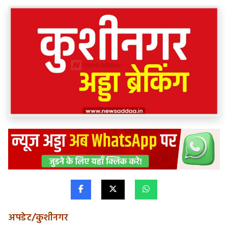
अपडेट/कुशीनगर