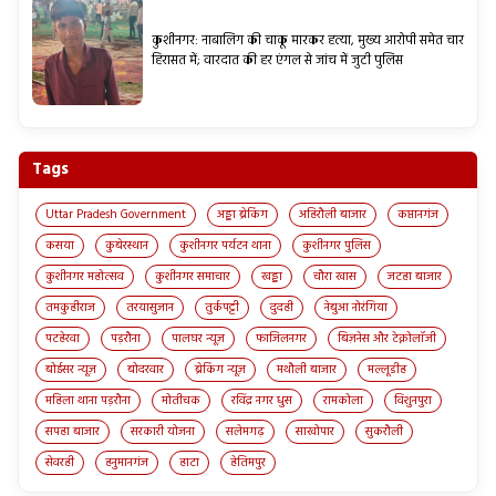
कुशीनगर: नाबालिग की चाकू मारकर हत्या, मुख्य आरोपी समेत चार
हिरासत में; वारदात की हर एंगल से जांच में जुटी पुलिस
Tags
Uttar Pradesh Government
अड्डा ब्रेकिंग
अहिरौली बाजार
कप्तानगंज
कसया
कुबेरस्थान
कुशीनगर पर्यटन थाना
कुशीनगर पुलिस
कुशीनगर महोत्सव
कुशीनगर समाचार
खड्डा
चौरा खास
जटहा बाजार
तमकुहीराज
तरयासुजान
तुर्कपट्टी
दुदही
नेबुआ नोरंगिया
पटहेरवा
पड़रौना
पालघर न्यूज़
फाजिलनगर
बिज़नेस और टेक्नोलॉजी
बोईसर न्यूज़
बोदरवार
ब्रेकिंग न्यूज़
मथौली बाजार
मल्लूडीह
महिला थाना पड़रौना
मोतीचक
रविंद्र नगर धुस
रामकोला
विशुनपुरा
सपहा बाजार
सरकारी योजना
सलेमगढ़
साखोपार
सुकरौली
सेवरही
हनुमानगंज
हाटा
हेतिमपुर