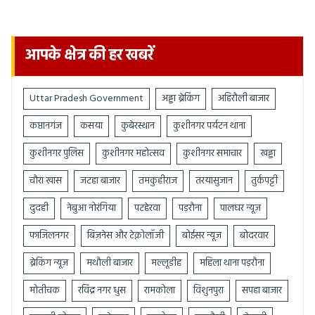
आपके क्षेत्र की हर खबरें
Uttar Pradesh Government
अड्डा ब्रेकिंग
अहिरौली बाजार
कप्तानगंज
कसया
कुबेरस्थान
कुशीनगर पर्यटन थाना
कुशीनगर पुलिस
कुशीनगर महोत्सव
कुशीनगर समाचार
खड्डा
चौरा खास
जटहा बाजार
तमकुहीराज
तरयासुजान
तुर्कपट्टी
दुदही
नेबुआ नोरंगिया
पटहेरवा
पड़रौना
पालघर न्यूज़
फाजिलनगर
बिज़नेस और टेक्नोलॉजी
बोईसर न्यूज़
बोदरवार
ब्रेकिंग न्यूज़
मथौली बाजार
मल्लूडीह
महिला थाना पड़रौना
मोतीचक
रविंद्र नगर धुस
रामकोला
विशुनपुरा
सपहा बाजार