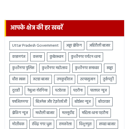
आपके क्षेत्र की हर खबरें
Uttar Pradesh Government
अड्डा ब्रेकिंग
अहिरौली बाजार
कप्तानगंज
कसया
कुबेरस्थान
कुशीनगर पर्यटन थाना
कुशीनगर पुलिस
कुशीनगर महोत्सव
कुशीनगर समाचार
खड्डा
चौरा खास
जटहा बाजार
तमकुहीराज
तरयासुजान
तुर्कपट्टी
दुदही
नेबुआ नोरंगिया
पटहेरवा
पड़रौना
पालघर न्यूज़
फाजिलनगर
बिज़नेस और टेक्नोलॉजी
बोईसर न्यूज़
बोदरवार
ब्रेकिंग न्यूज़
मथौली बाजार
मल्लूडीह
महिला थाना पड़रौना
मोतीचक
रविंद्र नगर धुस
रामकोला
विशुनपुरा
सपहा बाजार