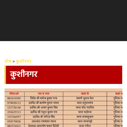
होम
>
कुशीनगर
कुशीनगर