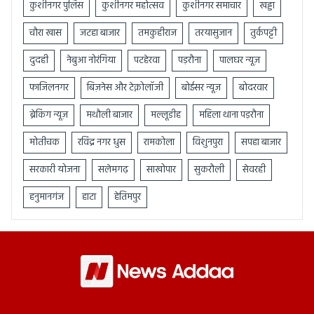
कुशीनगर पुलिस
कुशीनगर महोत्सव
कुशीनगर समाचार
खड्डा
चौरा खास
जटहा बाजार
तमकुहीराज
तरयासुजान
तुर्कपट्टी
दुदही
नेबुआ नोरंगिया
पटहेरवा
पड़रौना
पालघर न्यूज़
फाजिलनगर
बिज़नेस और टेक्नोलॉजी
बोईसर न्यूज़
बोदरवार
ब्रेकिंग न्यूज़
मथौली बाजार
मल्लूडीह
महिला थाना पड़रौना
मोतीचक
रविंद्र नगर धुस
रामकोला
विशुनपुरा
सपहा बाजार
सरकारी योजना
सलेमगढ़
साखोपार
सुकरौली
सेवरही
हनुमानगंज
हाटा
हेतिमपुर