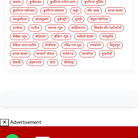
कसया
कुबेरस्थान
कुशीनगर पर्यटन थाना
कुशीनगर पुलिस
कुशीनगर महोत्सव
कुशीनगर समाचार
खड्डा
चौरा खास
जटहा बाजार
तमकुहीराज
तरयासुजान
तुर्कपट्टी
दुदही
नेबुआ नोरंगिया
पटहेरवा
पड़रौना
पालघर न्यूज़
फाजिलनगर
बिज़नेस और टेक्नोलॉजी
बोईसर न्यूज़
बोदरवार
ब्रेकिंग न्यूज़
मथौली बाजार
मल्लूडीह
महिला थाना पड़रौना
मोतीचक
रविंद्र नगर धुस
रामकोला
विशुनपुरा
सपहा बाजार
सरकारी योजना
सलेमगढ़
साखोपार
सुकरौली
सेवरही
हनुमानगंज
हाटा
हेतिमपुर
✕
Advertisement