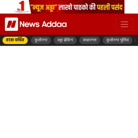
ताज़ा चर्चित
कुशीनगर
अड्डा ब्रेकिंग
कप्तानगंज
कुशीनगर पुलिस