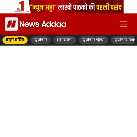
ताज़ा चर्चित
कुशीनगर
अड्डा ब्रेकिंग
कुशीनगर पुलिस
कुशीनगर समाच