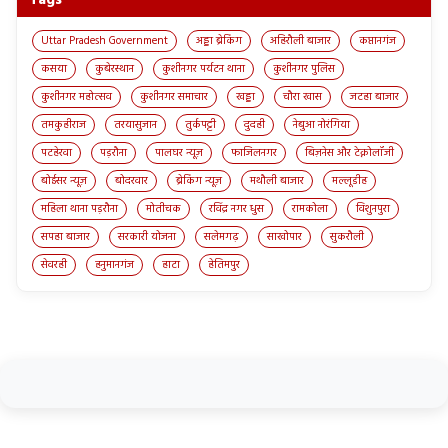
Tags
Uttar Pradesh Government
अड्डा ब्रेकिंग
अहिरौली बाजार
कप्तानगंज
कसया
कुबेरस्थान
कुशीनगर पर्यटन थाना
कुशीनगर पुलिस
कुशीनगर महोत्सव
कुशीनगर समाचार
खड्डा
चौरा खास
जटहा बाजार
तमकुहीराज
तरयासुजान
तुर्कपट्टी
दुदही
नेबुआ नोरंगिया
पटहेरवा
पड़रौना
पालघर न्यूज़
फाजिलनगर
बिज़नेस और टेक्नोलॉजी
बोईसर न्यूज़
बोदरवार
ब्रेकिंग न्यूज़
मथौली बाजार
मल्लूडीह
महिला थाना पड़रौना
मोतीचक
रविंद्र नगर धुस
रामकोला
विशुनपुरा
सपहा बाजार
सरकारी योजना
सलेमगढ़
साखोपार
सुकरौली
सेवरही
हनुमानगंज
हाटा
हेतिमपुर