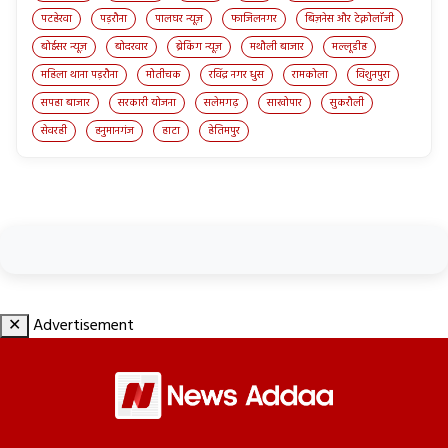
पटहेरवा
पड़रौना
पालघर न्यूज़
फाजिलनगर
बिज़नेस और टेक्नोलॉजी
बोईसर न्यूज़
बोदरवार
ब्रेकिंग न्यूज़
मथौली बाजार
मल्लूडीह
महिला थाना पड़रौना
मोतीचक
रविंद्र नगर धुस
रामकोला
विशुनपुरा
सपहा बाजार
सरकारी योजना
सलेमगढ़
साखोपार
सुकरौली
सेवरही
हनुमानगंज
हाटा
हेतिमपुर
✕
Advertisement