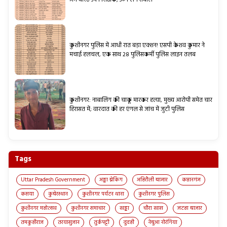
जमे वरिष्ठ उप निरीक्षक, उठने लगे सवाल
कुशीनगर पुलिस में आधी रात बड़ा एक्शन! एसपी केशव कुमार ने
मचाई हलचल, एक साथ 28 पुलिसकर्मी पुलिस लाइन तलब
कुशीनगर: नाबालिग की चाकू मारकर हत्या, मुख्य आरोपी समेत चार
हिरासत में; वारदात की हर एंगल से जांच में जुटी पुलिस
Tags
Uttar Pradesh Government
अड्डा ब्रेकिंग
अहिरौली बाजार
कप्तानगंज
कसया
कुबेरस्थान
कुशीनगर पर्यटन थाना
कुशीनगर पुलिस
कुशीनगर महोत्सव
कुशीनगर समाचार
खड्डा
चौरा खास
जटहा बाजार
तमकुहीराज
तरयासुजान
तुर्कपट्टी
दुदही
नेबुआ नोरंगिया