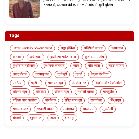
हिरासत में; वारदात की हर एंगल से जांच में जुटी पुलिस
Tags
Uttar Pradesh Government
अड्डा ब्रेकिंग
अहिरौली बाजार
कप्तानगंज
कसया
कुबेरस्थान
कुशीनगर पर्यटन थाना
कुशीनगर पुलिस
कुशीनगर महोत्सव
कुशीनगर समाचार
खड्डा
चौरा खास
जटहा बाजार
तमकुहीराज
तरयासुजान
तुर्कपट्टी
दुदही
नेबुआ नोरंगिया
पटहेरवा
पड़रौना
पालघर न्यूज़
फाजिलनगर
बिज़नेस और टेक्नोलॉजी
बोईसर न्यूज़
बोदरवार
ब्रेकिंग न्यूज़
मथौली बाजार
मल्लूडीह
महिला थाना पड़रौना
मोतीचक
रविंद्र नगर धुस
रामकोला
विशुनपुरा
सपहा बाजार
सरकारी योजना
सलेमगढ़
साखोपार
सुकरौली
सेवरही
हनुमानगंज
हाटा
हेतिमपुर