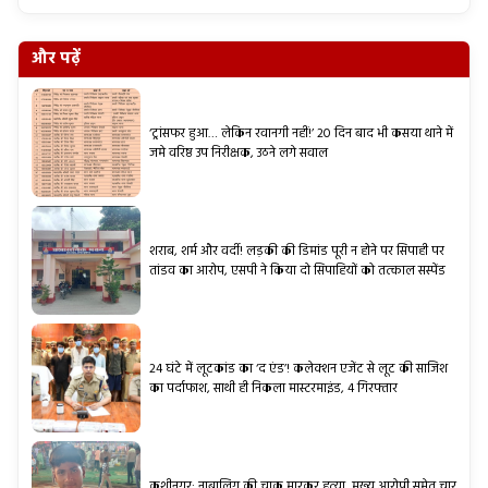
और पढ़ें
‘ट्रांसफर हुआ… लेकिन रवानगी नहीं!’ 20 दिन बाद भी कसया थाने में
जमे वरिष्ठ उप निरीक्षक, उठने लगे सवाल
शराब, शर्म और वर्दी! लड़की की डिमांड पूरी न होने पर सिपाही पर
तांडव का आरोप, एसपी ने किया दो सिपाहियों को तत्काल सस्पेंड
24 घंटे में लूटकांड का ‘द एंड’! कलेक्शन एजेंट से लूट की साजिश
का पर्दाफाश, साथी ही निकला मास्टरमाइंड, 4 गिरफ्तार
कुशीनगर: नाबालिग की चाकू मारकर हत्या, मुख्य आरोपी समेत चार