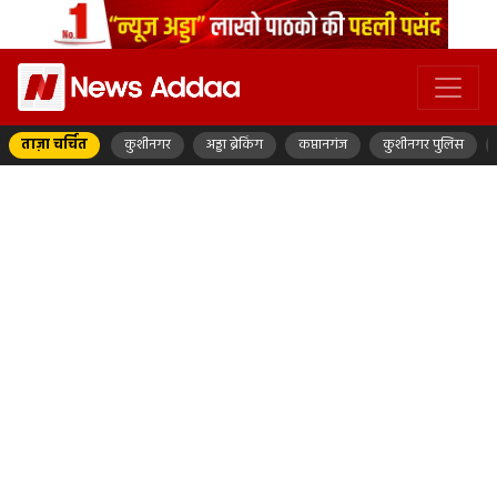
ताज़ा चर्चित
कुशीनगर
अड्डा ब्रेकिंग
कप्तानगंज
कुशीनगर पुलिस