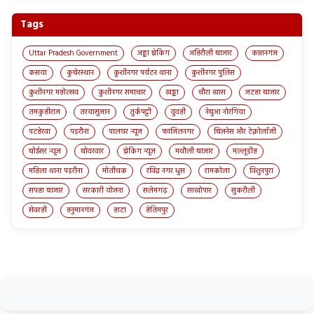
Tags
Uttar Pradesh Government
अड्डा ब्रेकिंग
अहिरौली बाजार
कप्तानगंज
कसया
कुबेरस्थान
कुशीनगर पर्यटन थाना
कुशीनगर पुलिस
कुशीनगर महोत्सव
कुशीनगर समाचार
खड्डा
चौरा खास
जटहा बाजार
तमकुहीराज
तरयासुजान
तुर्कपट्टी
दुदही
नेबुआ नोरंगिया
पटहेरवा
पड़रौना
पालघर न्यूज़
फाजिलनगर
बिज़नेस और टेक्नोलॉजी
बोईसर न्यूज़
बोदरवार
ब्रेकिंग न्यूज़
मथौली बाजार
मल्लूडीह
महिला थाना पड़रौना
मोतीचक
रविंद्र नगर धुस
रामकोला
विशुनपुरा
सपहा बाजार
सरकारी योजना
सलेमगढ़
साखोपार
सुकरौली
सेवरही
हनुमानगंज
हाटा
हेतिमपुर