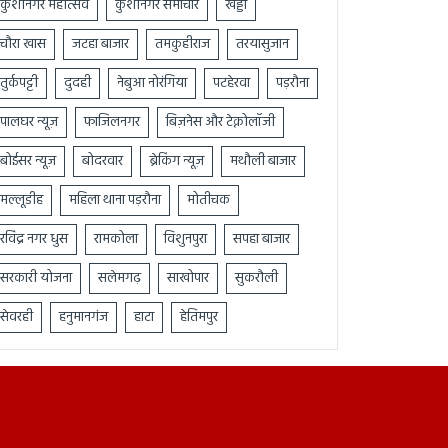
कुशीनगर महोत्सव
कुशीनगर समाचार
खड्डा
चौरा खास
जटहा बाजार
तमकुहीराज
तरयासुजान
तुर्कपट्टी
दुदही
नेबुआ नोरंगिया
पटहेरवा
पड़रौना
पालघर न्यूज़
फाजिलनगर
बिज़नेस और टेक्नोलॉजी
बोईसर न्यूज़
बोदरवार
ब्रेकिंग न्यूज़
मथौली बाजार
मल्लूडीह
महिला थाना पड़रौना
मोतीचक
रविंद्र नगर धुस
रामकोला
विशुनपुरा
सपहा बाजार
सरकारी योजना
सलेमगढ़
साखोपार
सुकरौली
सेवरही
हनुमानगंज
हाटा
हेतिमपुर