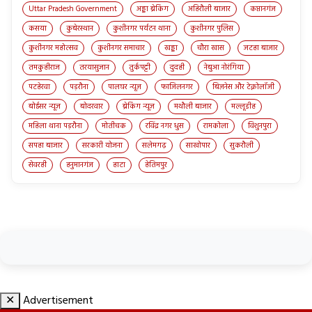
Uttar Pradesh Government
अड्डा ब्रेकिंग
अहिरौली बाजार
कप्तानगंज
कसया
कुबेरस्थान
कुशीनगर पर्यटन थाना
कुशीनगर पुलिस
कुशीनगर महोत्सव
कुशीनगर समाचार
खड्डा
चौरा खास
जटहा बाजार
तमकुहीराज
तरयासुजान
तुर्कपट्टी
दुदही
नेबुआ नोरंगिया
पटहेरवा
पड़रौना
पालघर न्यूज़
फाजिलनगर
बिज़नेस और टेक्नोलॉजी
बोईसर न्यूज़
बोदरवार
ब्रेकिंग न्यूज़
मथौली बाजार
मल्लूडीह
महिला थाना पड़रौना
मोतीचक
रविंद्र नगर धुस
रामकोला
विशुनपुरा
सपहा बाजार
सरकारी योजना
सलेमगढ़
साखोपार
सुकरौली
सेवरही
हनुमानगंज
हाटा
हेतिमपुर
✕
Advertisement