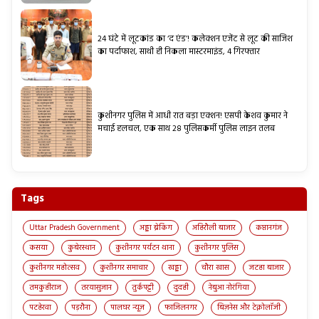
24 घंटे में लूटकांड का ‘द एंड’! कलेक्शन एजेंट से लूट की साजिश
का पर्दाफाश, साथी ही निकला मास्टरमाइंड, 4 गिरफ्तार
कुशीनगर पुलिस में आधी रात बड़ा एक्शन! एसपी केशव कुमार ने
मचाई हलचल, एक साथ 28 पुलिसकर्मी पुलिस लाइन तलब
Tags
Uttar Pradesh Government
अड्डा ब्रेकिंग
अहिरौली बाजार
कप्तानगंज
कसया
कुबेरस्थान
कुशीनगर पर्यटन थाना
कुशीनगर पुलिस
कुशीनगर महोत्सव
कुशीनगर समाचार
खड्डा
चौरा खास
जटहा बाजार
तमकुहीराज
तरयासुजान
तुर्कपट्टी
दुदही
नेबुआ नोरंगिया
पटहेरवा
पड़रौना
पालघर न्यूज़
फाजिलनगर
बिज़नेस और टेक्नोलॉजी