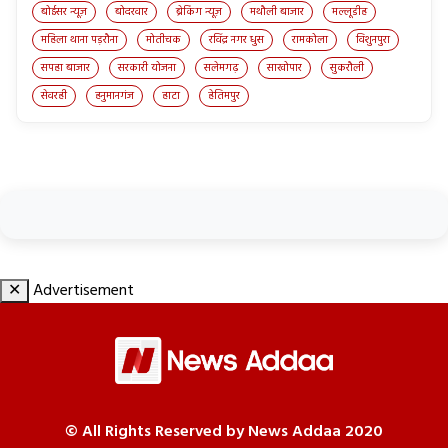
बोईसर न्यूज़
बोदरवार
ब्रेकिंग न्यूज़
मथौली बाजार
मल्लूडीह
महिला थाना पड़रौना
मोतीचक
रविंद्र नगर धुस
रामकोला
विशुनपुरा
सपहा बाजार
सरकारी योजना
सलेमगढ़
साखोपार
सुकरौली
सेवरही
हनुमानगंज
हाटा
हेतिमपुर
✕
Advertisement
© All Rights Reserved by News Addaa 2020