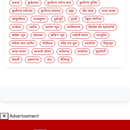
कसया
कुबेरस्थान
कुशीनगर पर्यटन थाना
कुशीनगर पुलिस
कुशीनगर महोत्सव
कुशीनगर समाचार
खड्डा
चौरा खास
जटहा बाजार
तमकुहीराज
तरयासुजान
तुर्कपट्टी
दुदही
नेबुआ नोरंगिया
पटहेरवा
पड़रौना
पालघर न्यूज़
फाजिलनगर
बिज़नेस और टेक्नोलॉजी
बोईसर न्यूज़
बोदरवार
ब्रेकिंग न्यूज़
मथौली बाजार
मल्लूडीह
महिला थाना पड़रौना
मोतीचक
रविंद्र नगर धुस
रामकोला
विशुनपुरा
सपहा बाजार
सरकारी योजना
सलेमगढ़
साखोपार
सुकरौली
सेवरही
हनुमानगंज
हाटा
हेतिमपुर
✕
Advertisement