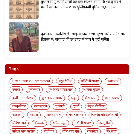
कुशीनगर पुलिस में आधी रात बड़ा एक्शन! एसपी केशव कुमार ने
मचाई हलचल, एक साथ 28 पुलिसकर्मी पुलिस लाइन तलब
कुशीनगर: नाबालिग की चाकू मारकर हत्या, मुख्य आरोपी समेत चार
हिरासत में; वारदात की हर एंगल से जांच में जुटी पुलिस
Tags
Uttar Pradesh Government
अड्डा ब्रेकिंग
अहिरौली बाजार
कप्तानगंज
कसया
कुबेरस्थान
कुशीनगर पर्यटन थाना
कुशीनगर पुलिस
कुशीनगर महोत्सव
कुशीनगर समाचार
खड्डा
चौरा खास
जटहा बाजार
तमकुहीराज
तरयासुजान
तुर्कपट्टी
दुदही
नेबुआ नोरंगिया
पटहेरवा
पड़रौना
पालघर न्यूज़
फाजिलनगर
बिज़नेस और टेक्नोलॉजी
बोईसर न्यूज़
बोदरवार
ब्रेकिंग न्यूज़
मथौली बाजार
मल्लूडीह
महिला थाना पड़रौना
मोतीचक
रविंद्र नगर धुस
रामकोला
विशुनपुरा