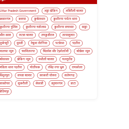
Uttar Pradesh Government
अड्डा ब्रेकिंग
अहिरौली बाजार
कप्तानगंज
कसया
कुबेरस्थान
कुशीनगर पर्यटन थाना
कुशीनगर पुलिस
कुशीनगर महोत्सव
कुशीनगर समाचार
खड्डा
चौरा खास
जटहा बाजार
तमकुहीराज
तरयासुजान
तुर्कपट्टी
दुदही
नेबुआ नोरंगिया
पटहेरवा
पड़रौना
पालघर न्यूज़
फाजिलनगर
बिज़नेस और टेक्नोलॉजी
बोईसर न्यूज़
बोदरवार
ब्रेकिंग न्यूज़
मथौली बाजार
मल्लूडीह
महिला थाना पड़रौना
मोतीचक
रविंद्र नगर धुस
रामकोला
विशुनपुरा
सपहा बाजार
सरकारी योजना
सलेमगढ़
साखोपार
सुकरौली
सेवरही
हनुमानगंज
हाटा
हेतिमपुर