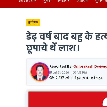
उत्तर प्रदेश
मुंबई
बिहार
ज्योतिष
चुनाव अड
कुशीनगर
डेढ़ वर्ष बाद बहु के हत्
छूपाये थें लाश।
Reported By:
Omprakash Dwived
Jul 21, 2020 |
1:13 PM
2,337 लोगों ने इस खबर को पढ़ा.