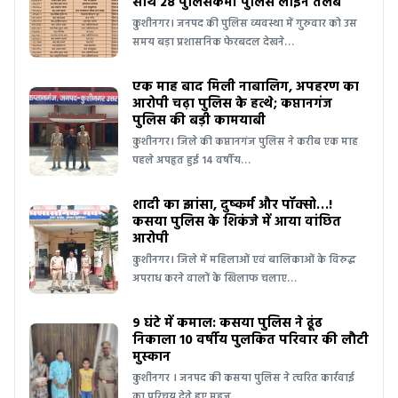
साथ 28 पुलिसकर्मी पुलिस लाइन तलब
कुशीनगर। जनपद की पुलिस व्यवस्था में गुरुवार को उस
समय बड़ा प्रशासनिक फेरबदल देखने…
एक माह बाद मिली नाबालिग, अपहरण का
आरोपी चढ़ा पुलिस के हत्थे; कप्तानगंज
पुलिस की बड़ी कामयाबी
कुशीनगर। जिले की कप्तानगंज पुलिस ने करीब एक माह
पहले अपहृत हुई 14 वर्षीय…
शादी का झांसा, दुष्कर्म और पॉक्सो…!
कसया पुलिस के शिकंजे में आया वांछित
आरोपी
कुशीनगर। जिले में महिलाओं एवं बालिकाओं के विरुद्ध
अपराध करने वालों के खिलाफ चलाए…
9 घंटे में कमाल: कसया पुलिस ने ढूंढ
निकाला 10 वर्षीय पुलकित परिवार की लौटी
मुस्कान
कुशीनगर । जनपद की कसया पुलिस ने त्वरित कार्रवाई
का परिचय देते हुए महज…