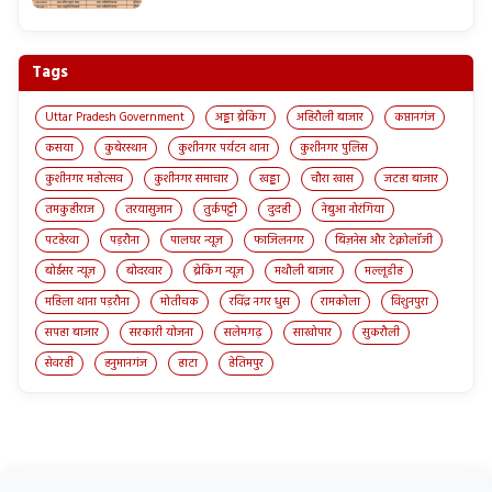
Tags
Uttar Pradesh Government
अड्डा ब्रेकिंग
अहिरौली बाजार
कप्तानगंज
कसया
कुबेरस्थान
कुशीनगर पर्यटन थाना
कुशीनगर पुलिस
कुशीनगर महोत्सव
कुशीनगर समाचार
खड्डा
चौरा खास
जटहा बाजार
तमकुहीराज
तरयासुजान
तुर्कपट्टी
दुदही
नेबुआ नोरंगिया
पटहेरवा
पड़रौना
पालघर न्यूज़
फाजिलनगर
बिज़नेस और टेक्नोलॉजी
बोईसर न्यूज़
बोदरवार
ब्रेकिंग न्यूज़
मथौली बाजार
मल्लूडीह
महिला थाना पड़रौना
मोतीचक
रविंद्र नगर धुस
रामकोला
विशुनपुरा
सपहा बाजार
सरकारी योजना
सलेमगढ़
साखोपार
सुकरौली
सेवरही
हनुमानगंज
हाटा
हेतिमपुर