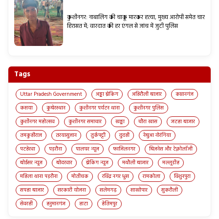
कुशीनगर: नाबालिग की चाकू मारकर हत्या, मुख्य आरोपी समेत चार
हिरासत में; वारदात की हर एंगल से जांच में जुटी पुलिस
Tags
Uttar Pradesh Government
अड्डा ब्रेकिंग
अहिरौली बाजार
कप्तानगंज
कसया
कुबेरस्थान
कुशीनगर पर्यटन थाना
कुशीनगर पुलिस
कुशीनगर महोत्सव
कुशीनगर समाचार
खड्डा
चौरा खास
जटहा बाजार
तमकुहीराज
तरयासुजान
तुर्कपट्टी
दुदही
नेबुआ नोरंगिया
पटहेरवा
पड़रौना
पालघर न्यूज़
फाजिलनगर
बिज़नेस और टेक्नोलॉजी
बोईसर न्यूज़
बोदरवार
ब्रेकिंग न्यूज़
मथौली बाजार
मल्लूडीह
महिला थाना पड़रौना
मोतीचक
रविंद्र नगर धुस
रामकोला
विशुनपुरा
सपहा बाजार
सरकारी योजना
सलेमगढ़
साखोपार
सुकरौली
सेवरही
हनुमानगंज
हाटा
हेतिमपुर