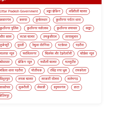
Uttar Pradesh Government
अड्डा ब्रेकिंग
अहिरौली बाजार
कप्तानगंज
कसया
कुबेरस्थान
कुशीनगर पर्यटन थाना
कुशीनगर पुलिस
कुशीनगर महोत्सव
कुशीनगर समाचार
खड्डा
चौरा खास
जटहा बाजार
तमकुहीराज
तरयासुजान
तुर्कपट्टी
दुदही
नेबुआ नोरंगिया
पटहेरवा
पड़रौना
पालघर न्यूज़
फाजिलनगर
बिज़नेस और टेक्नोलॉजी
बोईसर न्यूज़
बोदरवार
ब्रेकिंग न्यूज़
मथौली बाजार
मल्लूडीह
महिला थाना पड़रौना
मोतीचक
रविंद्र नगर धुस
रामकोला
विशुनपुरा
सपहा बाजार
सरकारी योजना
सलेमगढ़
साखोपार
सुकरौली
सेवरही
हनुमानगंज
हाटा
हेतिमपुर