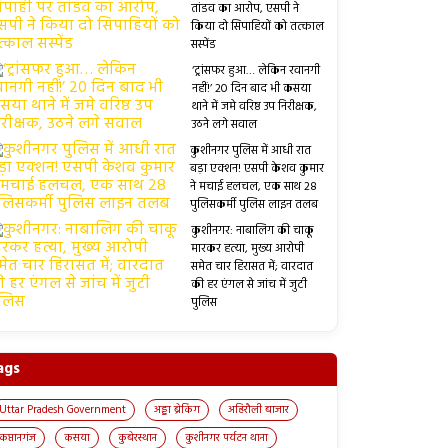
तांडव का आरोप, एसपी ने
किया दो सिपाहियों को तत्काल
सस्पेंड
‘ट्रांसफर हुआ… लेकिन रवानगी
नहीं!’ 20 दिन बाद भी कसया
थाने में जमे वरिष्ठ उप निरीक्षक,
उठने लगे सवाल
कुशीनगर पुलिस में आधी रात
बड़ा एक्शन! एसपी केशव कुमार
ने मचाई हलचल, एक साथ 28
पुलिसकर्मी पुलिस लाइन तलब
कुशीनगर: नाबालिग की चाकू
मारकर हत्या, मुख्य आरोपी
समेत चार हिरासत में; वारदात
की हर एंगल से जांच में जुटी
पुलिस
ags
Uttar Pradesh Government
अड्डा ब्रेकिंग
अहिरौली बाजार
कप्तानगंज
कसया
कुबेरस्थान
कुशीनगर पर्यटन थाना