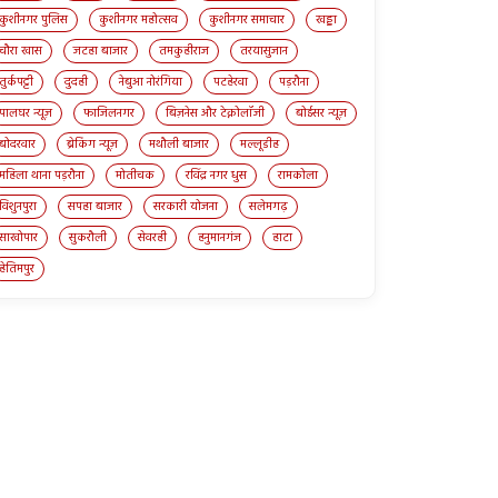
कुशीनगर पुलिस
कुशीनगर महोत्सव
कुशीनगर समाचार
खड्डा
चौरा खास
जटहा बाजार
तमकुहीराज
तरयासुजान
तुर्कपट्टी
दुदही
नेबुआ नोरंगिया
पटहेरवा
पड़रौना
पालघर न्यूज़
फाजिलनगर
बिज़नेस और टेक्नोलॉजी
बोईसर न्यूज़
बोदरवार
ब्रेकिंग न्यूज़
मथौली बाजार
मल्लूडीह
महिला थाना पड़रौना
मोतीचक
रविंद्र नगर धुस
रामकोला
विशुनपुरा
सपहा बाजार
सरकारी योजना
सलेमगढ़
साखोपार
सुकरौली
सेवरही
हनुमानगंज
हाटा
हेतिमपुर