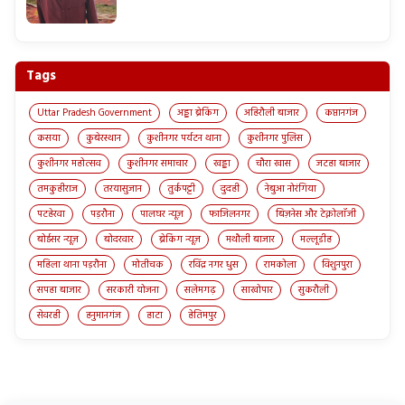
Tags
Uttar Pradesh Government
अड्डा ब्रेकिंग
अहिरौली बाजार
कप्तानगंज
कसया
कुबेरस्थान
कुशीनगर पर्यटन थाना
कुशीनगर पुलिस
कुशीनगर महोत्सव
कुशीनगर समाचार
खड्डा
चौरा खास
जटहा बाजार
तमकुहीराज
तरयासुजान
तुर्कपट्टी
दुदही
नेबुआ नोरंगिया
पटहेरवा
पड़रौना
पालघर न्यूज़
फाजिलनगर
बिज़नेस और टेक्नोलॉजी
बोईसर न्यूज़
बोदरवार
ब्रेकिंग न्यूज़
मथौली बाजार
मल्लूडीह
महिला थाना पड़रौना
मोतीचक
रविंद्र नगर धुस
रामकोला
विशुनपुरा
सपहा बाजार
सरकारी योजना
सलेमगढ़
साखोपार
सुकरौली
सेवरही
हनुमानगंज
हाटा
हेतिमपुर