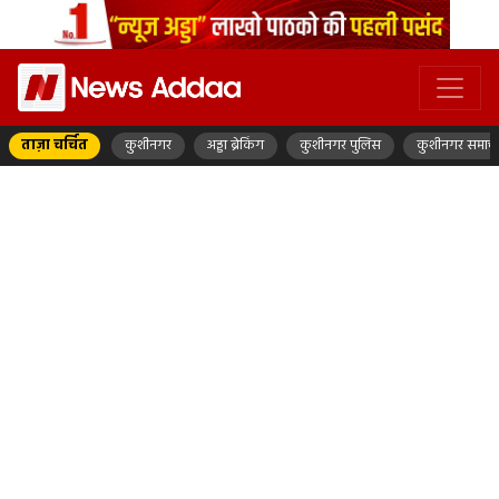
ताज़ा चर्चित
कुशीनगर
अड्डा ब्रेकिंग
कुशीनगर पुलिस
कुशीनगर समाच