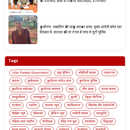
का पर्दाफाश, साथी ही निकला मास्टरमाइंड, 4 गिरफ्तार
कुशीनगर: नाबालिग की चाकू मारकर हत्या, मुख्य आरोपी समेत चार
हिरासत में; वारदात की हर एंगल से जांच में जुटी पुलिस
Tags
Uttar Pradesh Government
अड्डा ब्रेकिंग
अहिरौली बाजार
कप्तानगंज
कसया
कुबेरस्थान
कुशीनगर पर्यटन थाना
कुशीनगर पुलिस
कुशीनगर महोत्सव
कुशीनगर समाचार
खड्डा
चौरा खास
जटहा बाजार
तमकुहीराज
तरयासुजान
तुर्कपट्टी
दुदही
नेबुआ नोरंगिया
पटहेरवा
पड़रौना
पालघर न्यूज़
फाजिलनगर
बिज़नेस और टेक्नोलॉजी
बोईसर न्यूज़
बोदरवार
ब्रेकिंग न्यूज़
मथौली बाजार
मल्लूडीह
महिला थाना पड़रौना
मोतीचक
रविंद्र नगर धुस
रामकोला
विशुनपुरा
सपहा बाजार
सरकारी योजना
सलेमगढ़
साखोपार
सुकरौली