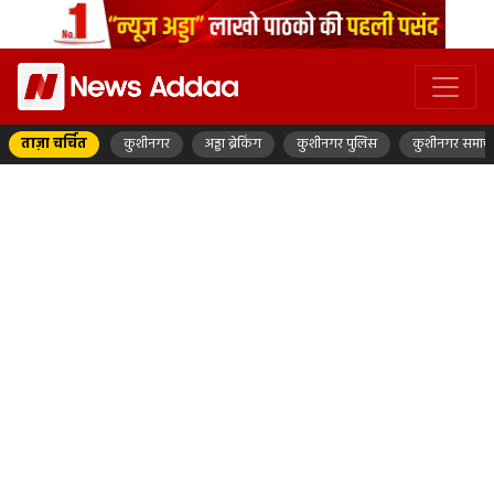
ताज़ा चर्चित
कुशीनगर
अड्डा ब्रेकिंग
कुशीनगर पुलिस
कुशीनगर समाच