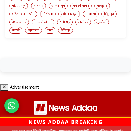
बोईसर न्यूज़
बोदरवार
ब्रेकिंग न्यूज़
मथौली बाजार
मल्लूडीह
महिला थाना पड़रौना
मोतीचक
रविंद्र नगर धुस
रामकोला
विशुनपुरा
सपहा बाजार
सरकारी योजना
सलेमगढ़
साखोपार
सुकरौली
सेवरही
हनुमानगंज
हाटा
हेतिमपुर
✕
Advertisement
NEWS ADDAA BREAKING
© All Rights Reserved by News Addaa 2020