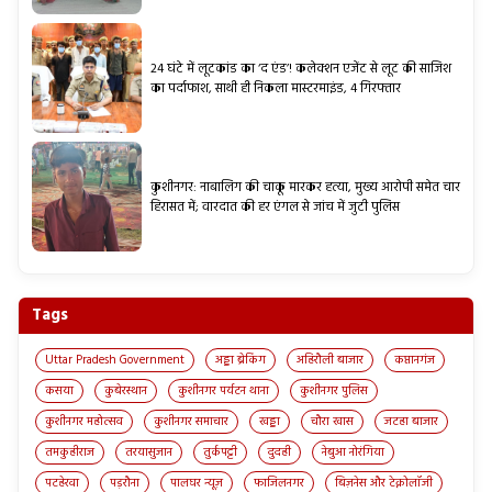
24 घंटे में लूटकांड का ‘द एंड’! कलेक्शन एजेंट से लूट की साजिश
का पर्दाफाश, साथी ही निकला मास्टरमाइंड, 4 गिरफ्तार
कुशीनगर: नाबालिग की चाकू मारकर हत्या, मुख्य आरोपी समेत चार
हिरासत में; वारदात की हर एंगल से जांच में जुटी पुलिस
Tags
Uttar Pradesh Government
अड्डा ब्रेकिंग
अहिरौली बाजार
कप्तानगंज
कसया
कुबेरस्थान
कुशीनगर पर्यटन थाना
कुशीनगर पुलिस
कुशीनगर महोत्सव
कुशीनगर समाचार
खड्डा
चौरा खास
जटहा बाजार
तमकुहीराज
तरयासुजान
तुर्कपट्टी
दुदही
नेबुआ नोरंगिया
पटहेरवा
पड़रौना
पालघर न्यूज़
फाजिलनगर
बिज़नेस और टेक्नोलॉजी