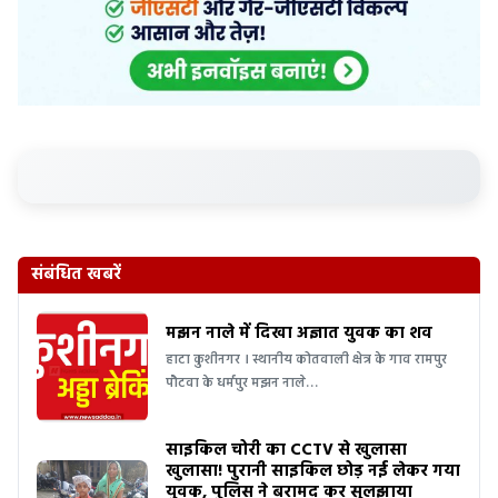
संबंधित खबरें
मझन नाले में दिखा अज्ञात युवक का शव
हाटा कुशीनगर । स्थानीय कोतवाली क्षेत्र के गाव रामपुर
पौटवा के धर्मपुर मझन नाले…
साइकिल चोरी का CCTV से खुलासा
खुलासा! पुरानी साइकिल छोड़ नई लेकर गया
युवक, पुलिस ने बरामद कर सुलझाया