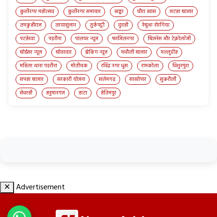
कुशीनगर महोत्सव
कुशीनगर समाचार
खड्डा
चौरा खास
जटहा बाजार
तमकुहीराज
तरयासुजान
तुर्कपट्टी
दुदही
नेबुआ नोरंगिया
पटहेरवा
पड़रौना
पालघर न्यूज़
फाजिलनगर
बिज़नेस और टेक्नोलॉजी
बोईसर न्यूज़
बोदरवार
ब्रेकिंग न्यूज़
मथौली बाजार
मल्लूडीह
महिला थाना पड़रौना
मोतीचक
रविंद्र नगर धुस
रामकोला
विशुनपुरा
सपहा बाजार
सरकारी योजना
सलेमगढ़
साखोपार
सुकरौली
सेवरही
हनुमानगंज
हाटा
हेतिमपुर
✕
Advertisement