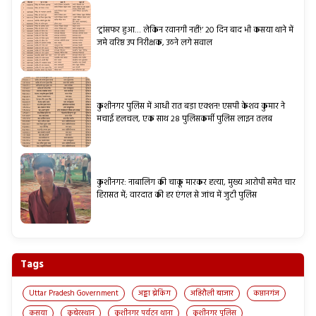
‘ट्रांसफर हुआ… लेकिन रवानगी नहीं!’ 20 दिन बाद भी कसया थाने में
जमे वरिष्ठ उप निरीक्षक, उठने लगे सवाल
कुशीनगर पुलिस में आधी रात बड़ा एक्शन! एसपी केशव कुमार ने
मचाई हलचल, एक साथ 28 पुलिसकर्मी पुलिस लाइन तलब
कुशीनगर: नाबालिग की चाकू मारकर हत्या, मुख्य आरोपी समेत चार
हिरासत में; वारदात की हर एंगल से जांच में जुटी पुलिस
Tags
Uttar Pradesh Government
अड्डा ब्रेकिंग
अहिरौली बाजार
कप्तानगंज
कसया
कुबेरस्थान
कुशीनगर पर्यटन थाना
कुशीनगर पुलिस