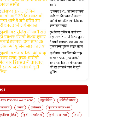
किया दो सिपाहियों को तत्काल
सस्पेंड
‘ट्रांसफर हुआ… लेकिन रवानगी
नहीं!’ 20 दिन बाद भी कसया
थाने में जमे वरिष्ठ उप निरीक्षक,
उठने लगे सवाल
कुशीनगर पुलिस में आधी रात
बड़ा एक्शन! एसपी केशव कुमार
ने मचाई हलचल, एक साथ 28
पुलिसकर्मी पुलिस लाइन तलब
कुशीनगर: नाबालिग की चाकू
मारकर हत्या, मुख्य आरोपी
समेत चार हिरासत में; वारदात
की हर एंगल से जांच में जुटी
पुलिस
ags
Uttar Pradesh Government
अड्डा ब्रेकिंग
अहिरौली बाजार
कप्तानगंज
कसया
कुबेरस्थान
कुशीनगर पर्यटन थाना
कुशीनगर पुलिस
कुशीनगर महोत्सव
कुशीनगर समाचार
खड्डा