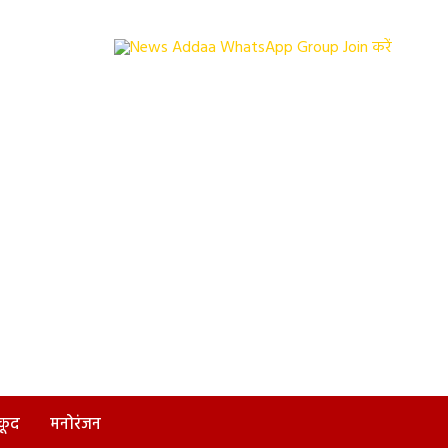
कूद
मनोरंजन