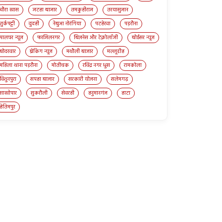
चौरा खास
जटहा बाजार
तमकुहीराज
तरयासुजान
तुर्कपट्टी
दुदही
नेबुआ नोरंगिया
पटहेरवा
पड़रौना
पालघर न्यूज़
फाजिलनगर
बिज़नेस और टेक्नोलॉजी
बोईसर न्यूज़
बोदरवार
ब्रेकिंग न्यूज़
मथौली बाजार
मल्लूडीह
महिला थाना पड़रौना
मोतीचक
रविंद्र नगर धुस
रामकोला
विशुनपुरा
सपहा बाजार
सरकारी योजना
सलेमगढ़
साखोपार
सुकरौली
सेवरही
हनुमानगंज
हाटा
हेतिमपुर