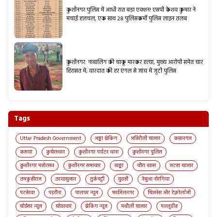
कुशीनगर पुलिस में आधी रात बड़ा एक्शन! एसपी केशव कुमार ने
मचाई हलचल, एक साथ 28 पुलिसकर्मी पुलिस लाइन तलब
कुशीनगर: नाबालिग की चाकू मारकर हत्या, मुख्य आरोपी समेत चार
हिरासत में; वारदात की हर एंगल से जांच में जुटी पुलिस
Tags
Uttar Pradesh Government
अड्डा ब्रेकिंग
अहिरौली बाजार
कप्तानगंज
कसया
कुबेरस्थान
कुशीनगर पर्यटन थाना
कुशीनगर पुलिस
कुशीनगर महोत्सव
कुशीनगर समाचार
खड्डा
चौरा खास
जटहा बाजार
तमकुहीराज
तरयासुजान
तुर्कपट्टी
दुदही
नेबुआ नोरंगिया
पटहेरवा
पड़रौना
पालघर न्यूज़
फाजिलनगर
बिज़नेस और टेक्नोलॉजी
बोईसर न्यूज़
बोदरवार
ब्रेकिंग न्यूज़
मथौली बाजार
मल्लूडीह