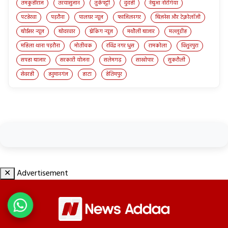
तमकुहीराज
तरयासुजान
तुर्कपट्टी
दुदही
नेबुआ नोरंगिया
पटहेरवा
पड़रौना
पालघर न्यूज़
फाजिलनगर
बिज़नेस और टेक्नोलॉजी
बोईसर न्यूज़
बोदरवार
ब्रेकिंग न्यूज़
मथौली बाजार
मल्लूडीह
महिला थाना पड़रौना
मोतीचक
रविंद्र नगर धुस
रामकोला
विशुनपुरा
सपहा बाजार
सरकारी योजना
सलेमगढ़
साखोपार
सुकरौली
सेवरही
हनुमानगंज
हाटा
हेतिमपुर
✕
Advertisement