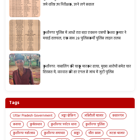
जमे वरिष्ठ उप निरीक्षक, उठने लगे सवाल
कुशीनगर पुलिस में आधी रात बड़ा एक्शन! एसपी केशव कुमार ने
मचाई हलचल, एक साथ 28 पुलिसकर्मी पुलिस लाइन तलब
कुशीनगर: नाबालिग की चाकू मारकर हत्या, मुख्य आरोपी समेत चार
हिरासत में; वारदात की हर एंगल से जांच में जुटी पुलिस
Tags
Uttar Pradesh Government
अड्डा ब्रेकिंग
अहिरौली बाजार
कप्तानगंज
कसया
कुबेरस्थान
कुशीनगर पर्यटन थाना
कुशीनगर पुलिस
कुशीनगर महोत्सव
कुशीनगर समाचार
खड्डा
चौरा खास
जटहा बाजार