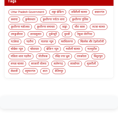
Tags
Uttar Pradesh Government
अड्डा ब्रेकिंग
अहिरौली बाजार
कप्तानगंज
कसया
कुबेरस्थान
कुशीनगर पर्यटन थाना
कुशीनगर पुलिस
कुशीनगर महोत्सव
कुशीनगर समाचार
खड्डा
चौरा खास
जटहा बाजार
तमकुहीराज
तरयासुजान
तुर्कपट्टी
दुदही
नेबुआ नोरंगिया
पटहेरवा
पड़रौना
पालघर न्यूज़
फाजिलनगर
बिज़नेस और टेक्नोलॉजी
बोईसर न्यूज़
बोदरवार
ब्रेकिंग न्यूज़
मथौली बाजार
मल्लूडीह
महिला थाना पड़रौना
मोतीचक
रविंद्र नगर धुस
रामकोला
विशुनपुरा
सपहा बाजार
सरकारी योजना
सलेमगढ़
साखोपार
सुकरौली
सेवरही
हनुमानगंज
हाटा
हेतिमपुर