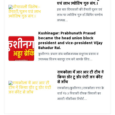
एवं लाभ ज्योतिष गुरु संग.।
इस बार दिपावली की तैयारी पूजन एवं
लाभ पर ज्योतिष गुरु डाँ.बिपिन पाण्डेय
अध्यक्ष…
Kushinagar: Prabhunath Prasad
became the head union block
president and vice-president Vijay
Bahadur Rai.
कुशीनगर: प्रधान संघ ब्लॉकअध्यक्ष प्रभुनाथ प्रसाद व
उपाध्यक्ष विजय बहादुर राय बने आपके लिए…
रामकोला में आर आर टी टीम ने
किया डोर टू डोर एंटी जन कीट
से जाँच
रामकोला/कुशीनगर | रामकोला नगर के
वार्ड नं0 3 निवासी दीपक त्रिपाठी का
आरटी-पीसीआर रिपोर्ट…