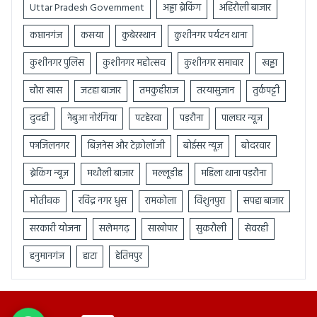
Uttar Pradesh Government
अड्डा ब्रेकिंग
अहिरौली बाजार
कप्तानगंज
कसया
कुबेरस्थान
कुशीनगर पर्यटन थाना
कुशीनगर पुलिस
कुशीनगर महोत्सव
कुशीनगर समाचार
खड्डा
चौरा खास
जटहा बाजार
तमकुहीराज
तरयासुजान
तुर्कपट्टी
दुदही
नेबुआ नोरंगिया
पटहेरवा
पड़रौना
पालघर न्यूज़
फाजिलनगर
बिज़नेस और टेक्नोलॉजी
बोईसर न्यूज़
बोदरवार
ब्रेकिंग न्यूज़
मथौली बाजार
मल्लूडीह
महिला थाना पड़रौना
मोतीचक
रविंद्र नगर धुस
रामकोला
विशुनपुरा
सपहा बाजार
सरकारी योजना
सलेमगढ़
साखोपार
सुकरौली
सेवरही
हनुमानगंज
हाटा
हेतिमपुर