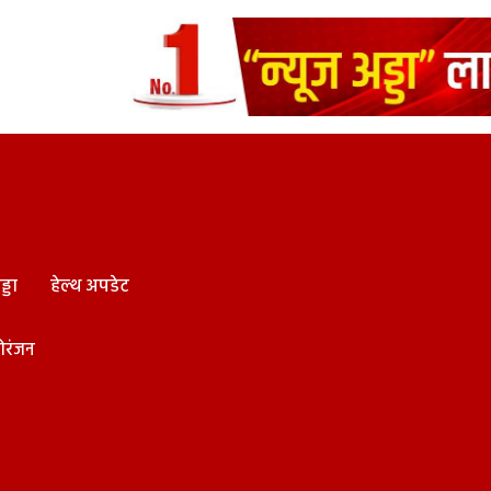
्डा
हेल्थ अपडेट
ोरंजन