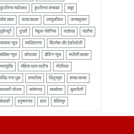
कुशीनगर महोत्सव
कुशीनगर समाचार
खड्डा
चौरा खास
जटहा बाजार
तमकुहीराज
तरयासुजान
तुर्कपट्टी
दुदही
नेबुआ नोरंगिया
पटहेरवा
पड़रौना
पालघर न्यूज़
फाजिलनगर
बिज़नेस और टेक्नोलॉजी
बोईसर न्यूज़
बोदरवार
ब्रेकिंग न्यूज़
मथौली बाजार
मल्लूडीह
महिला थाना पड़रौना
मोतीचक
रविंद्र नगर धुस
रामकोला
विशुनपुरा
सपहा बाजार
सरकारी योजना
सलेमगढ़
साखोपार
सुकरौली
सेवरही
हनुमानगंज
हाटा
हेतिमपुर