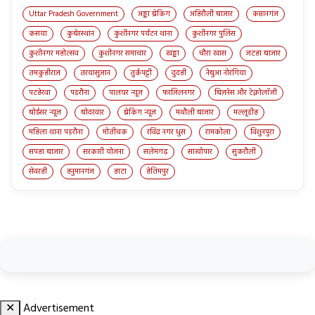
Uttar Pradesh Government
अड्डा ब्रेकिंग
अहिरौली बाजार
कप्तानगंज
कसया
कुबेरस्थान
कुशीनगर पर्यटन थाना
कुशीनगर पुलिस
कुशीनगर महोत्सव
कुशीनगर समाचार
खड्डा
चौरा खास
जटहा बाजार
तमकुहीराज
तरयासुजान
तुर्कपट्टी
दुदही
नेबुआ नोरंगिया
पटहेरवा
पड़रौना
पालघर न्यूज़
फाजिलनगर
बिज़नेस और टेक्नोलॉजी
बोईसर न्यूज़
बोदरवार
ब्रेकिंग न्यूज़
मथौली बाजार
मल्लूडीह
महिला थाना पड़रौना
मोतीचक
रविंद्र नगर धुस
रामकोला
विशुनपुरा
सपहा बाजार
सरकारी योजना
सलेमगढ़
साखोपार
सुकरौली
सेवरही
हनुमानगंज
हाटा
हेतिमपुर
✕
Advertisement