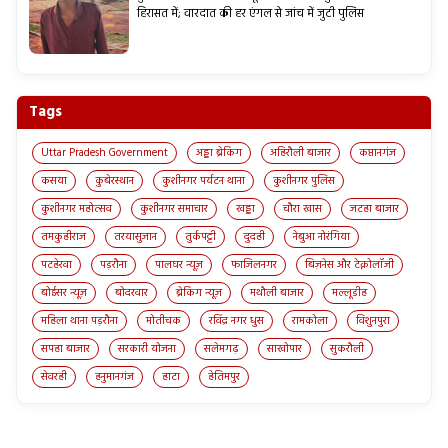
हिरासत में; वारदात की हर एंगल से जांच में जुटी पुलिस
Tags
Uttar Pradesh Government
अड्डा ब्रेकिंग
अहिरौली बाजार
कप्तानगंज
कसया
कुबेरस्थान
कुशीनगर पर्यटन थाना
कुशीनगर पुलिस
कुशीनगर महोत्सव
कुशीनगर समाचार
खड्डा
चौरा खास
जटहा बाजार
तमकुहीराज
तरयासुजान
तुर्कपट्टी
दुदही
नेबुआ नोरंगिया
पटहेरवा
पड़रौना
पालघर न्यूज़
फाजिलनगर
बिज़नेस और टेक्नोलॉजी
बोईसर न्यूज़
बोदरवार
ब्रेकिंग न्यूज़
मथौली बाजार
मल्लूडीह
महिला थाना पड़रौना
मोतीचक
रविंद्र नगर धुस
रामकोला
विशुनपुरा
सपहा बाजार
सरकारी योजना
सलेमगढ़
साखोपार
सुकरौली
सेवरही
हनुमानगंज
हाटा
हेतिमपुर