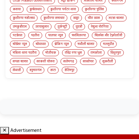
Uttar Pradesh Government
अड्डा ब्रेकिंग
अहिरौली बाजार
कप्तानगंज
कसया
कुबेरस्थान
कुशीनगर पर्यटन थाना
कुशीनगर पुलिस
कुशीनगर महोत्सव
कुशीनगर समाचार
खड्डा
चौरा खास
जटहा बाजार
तमकुहीराज
तरयासुजान
तुर्कपट्टी
दुदही
नेबुआ नोरंगिया
पटहेरवा
पड़रौना
पालघर न्यूज़
फाजिलनगर
बिज़नेस और टेक्नोलॉजी
बोईसर न्यूज़
बोदरवार
ब्रेकिंग न्यूज़
मथौली बाजार
मल्लूडीह
महिला थाना पड़रौना
मोतीचक
रविंद्र नगर धुस
रामकोला
विशुनपुरा
सपहा बाजार
सरकारी योजना
सलेमगढ़
साखोपार
सुकरौली
सेवरही
हनुमानगंज
हाटा
हेतिमपुर
✕
Advertisement