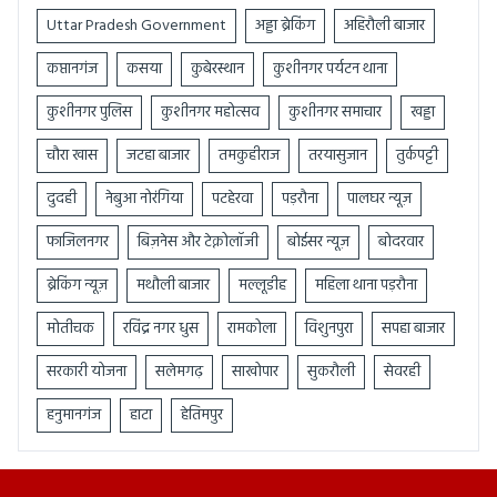
Uttar Pradesh Government
अड्डा ब्रेकिंग
अहिरौली बाजार
कप्तानगंज
कसया
कुबेरस्थान
कुशीनगर पर्यटन थाना
कुशीनगर पुलिस
कुशीनगर महोत्सव
कुशीनगर समाचार
खड्डा
चौरा खास
जटहा बाजार
तमकुहीराज
तरयासुजान
तुर्कपट्टी
दुदही
नेबुआ नोरंगिया
पटहेरवा
पड़रौना
पालघर न्यूज़
फाजिलनगर
बिज़नेस और टेक्नोलॉजी
बोईसर न्यूज़
बोदरवार
ब्रेकिंग न्यूज़
मथौली बाजार
मल्लूडीह
महिला थाना पड़रौना
मोतीचक
रविंद्र नगर धुस
रामकोला
विशुनपुरा
सपहा बाजार
सरकारी योजना
सलेमगढ़
साखोपार
सुकरौली
सेवरही
हनुमानगंज
हाटा
हेतिमपुर