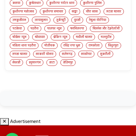
कसया
कुबेरस्थान
कुशीनगर पर्यटन थाना
कुशीनगर पुलिस
कुशीनगर महोत्सव
कुशीनगर समाचार
खड्डा
चौरा खास
जटहा बाजार
तमकुहीराज
तरयासुजान
तुर्कपट्टी
दुदही
नेबुआ नोरंगिया
पटहेरवा
पड़रौना
पालघर न्यूज़
फाजिलनगर
बिज़नेस और टेक्नोलॉजी
बोईसर न्यूज़
बोदरवार
ब्रेकिंग न्यूज़
मथौली बाजार
मल्लूडीह
महिला थाना पड़रौना
मोतीचक
रविंद्र नगर धुस
रामकोला
विशुनपुरा
सपहा बाजार
सरकारी योजना
सलेमगढ़
साखोपार
सुकरौली
सेवरही
हनुमानगंज
हाटा
हेतिमपुर
✕
Advertisement