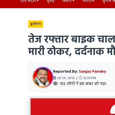
उत्तर प्रदेश
मुंबई
बिहार
ज्योतिष
चुनाव अड
कुशीनगर
तेज रफ्तार बाइक चालक
मारी ठोकर, दर्दनाक म
Reported By:
Sanjay Pandey
Jul 29, 2025 |
12:23 PM
192 लोगों ने इस खबर को पढ़ा.