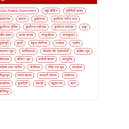
Uttar Pradesh Government
अड्डा ब्रेकिंग
अहिरौली बाजार
कप्तानगंज
कसया
कुबेरस्थान
कुशीनगर पर्यटन थाना
कुशीनगर पुलिस
कुशीनगर महोत्सव
कुशीनगर समाचार
खड्डा
चौरा खास
जटहा बाजार
तमकुहीराज
तरयासुजान
तुर्कपट्टी
दुदही
नेबुआ नोरंगिया
पटहेरवा
पड़रौना
पालघर न्यूज़
फाजिलनगर
बिज़नेस और टेक्नोलॉजी
बोईसर न्यूज़
बोदरवार
ब्रेकिंग न्यूज़
मथौली बाजार
मल्लूडीह
महिला थाना पड़रौना
मोतीचक
रविंद्र नगर धुस
रामकोला
विशुनपुरा
सपहा बाजार
सरकारी योजना
सलेमगढ़
साखोपार
सुकरौली
सेवरही
हनुमानगंज
हाटा
हेतिमपुर