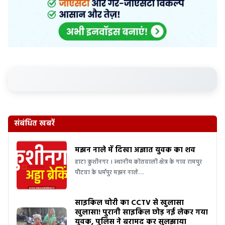
संबंधित खबरें
मझन नाले में दिखा अज्ञात युवक का शव
हाटा कुशीनगर । स्थानीय कोतवाली क्षेत्र के गाव रामपुर
पौटवा के धर्मपुर मझन नाले…
साइकिल चोरी का CCTV से खुलासा
खुलासा! पुरानी साइकिल छोड़ नई लेकर गया
युवक, पुलिस ने बरामद कर सुलझाया