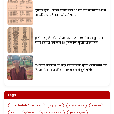
‘ट्रांसफर हुआ… लेकिन रवानगी नहीं!’ 20 दिन बाद भी कसया थाने में
जमे वरिष्ठ उप निरीक्षक, उठने लगे सवाल
कुशीनगर पुलिस में आधी रात बड़ा एक्शन! एसपी केशव कुमार ने
मचाई हलचल, एक साथ 28 पुलिसकर्मी पुलिस लाइन तलब
कुशीनगर: नाबालिग की चाकू मारकर हत्या, मुख्य आरोपी समेत चार
हिरासत में; वारदात की हर एंगल से जांच में जुटी पुलिस
Tags
Uttar Pradesh Government
अड्डा ब्रेकिंग
अहिरौली बाजार
कप्तानगंज
कसया
कुबेरस्थान
कुशीनगर पर्यटन थाना
कुशीनगर पुलिस