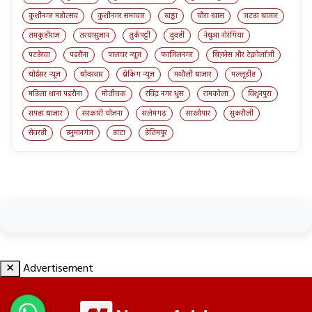
कुशीनगर महोत्सव
कुशीनगर समाचार
खड्डा
चौरा खास
जटहा बाजार
तमकुहीराज
तरयासुजान
तुर्कपट्टी
दुदही
नेबुआ नोरंगिया
पटहेरवा
पड़रौना
पालघर न्यूज़
फाजिलनगर
बिज़नेस और टेक्नोलॉजी
बोईसर न्यूज़
बोदरवार
ब्रेकिंग न्यूज़
मथौली बाजार
मल्लूडीह
महिला थाना पड़रौना
मोतीचक
रविंद्र नगर धुस
रामकोला
विशुनपुरा
सपहा बाजार
सरकारी योजना
सलेमगढ़
साखोपार
सुकरौली
सेवरही
हनुमानगंज
हाटा
हेतिमपुर
✕
Advertisement