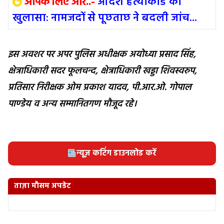
आपके लिए और..-
आदर्श हत्याकांड का
खुलासा: नामजदों से पूछताछ ने बदली जांच...
इस अवशर पर अपर पुलिस अधीक्षक अयोध्या प्रसाद सिंह,
क्षेत्राधिकारी सदर फूलचन्द, क्षेत्राधिकारी खड्डा शिवस्वरुप,
प्रतिसार निरीक्षक ओम प्रकाश यादव, पी.आर.ओ. गोपाल
पाण्डेय व अन्य सम्मानितगण मौजूद रहे।
न्यूज़ कटिंग डाउनलोड करें
ताज़ा मौसम अपडेट