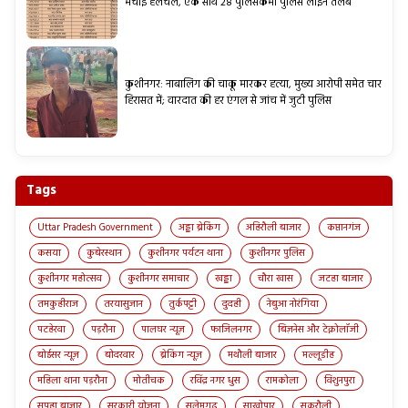
मचाई हलचल, एक साथ 28 पुलिसकर्मी पुलिस लाइन तलब
कुशीनगर: नाबालिग की चाकू मारकर हत्या, मुख्य आरोपी समेत चार
हिरासत में; वारदात की हर एंगल से जांच में जुटी पुलिस
Tags
Uttar Pradesh Government
अड्डा ब्रेकिंग
अहिरौली बाजार
कप्तानगंज
कसया
कुबेरस्थान
कुशीनगर पर्यटन थाना
कुशीनगर पुलिस
कुशीनगर महोत्सव
कुशीनगर समाचार
खड्डा
चौरा खास
जटहा बाजार
तमकुहीराज
तरयासुजान
तुर्कपट्टी
दुदही
नेबुआ नोरंगिया
पटहेरवा
पड़रौना
पालघर न्यूज़
फाजिलनगर
बिज़नेस और टेक्नोलॉजी
बोईसर न्यूज़
बोदरवार
ब्रेकिंग न्यूज़
मथौली बाजार
मल्लूडीह
महिला थाना पड़रौना
मोतीचक
रविंद्र नगर धुस
रामकोला
विशुनपुरा
सपहा बाजार
सरकारी योजना
सलेमगढ़
साखोपार
सुकरौली