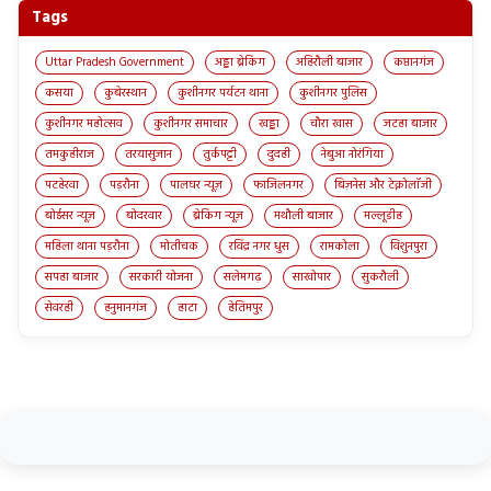
Tags
Uttar Pradesh Government
अड्डा ब्रेकिंग
अहिरौली बाजार
कप्तानगंज
कसया
कुबेरस्थान
कुशीनगर पर्यटन थाना
कुशीनगर पुलिस
कुशीनगर महोत्सव
कुशीनगर समाचार
खड्डा
चौरा खास
जटहा बाजार
तमकुहीराज
तरयासुजान
तुर्कपट्टी
दुदही
नेबुआ नोरंगिया
पटहेरवा
पड़रौना
पालघर न्यूज़
फाजिलनगर
बिज़नेस और टेक्नोलॉजी
बोईसर न्यूज़
बोदरवार
ब्रेकिंग न्यूज़
मथौली बाजार
मल्लूडीह
महिला थाना पड़रौना
मोतीचक
रविंद्र नगर धुस
रामकोला
विशुनपुरा
सपहा बाजार
सरकारी योजना
सलेमगढ़
साखोपार
सुकरौली
सेवरही
हनुमानगंज
हाटा
हेतिमपुर