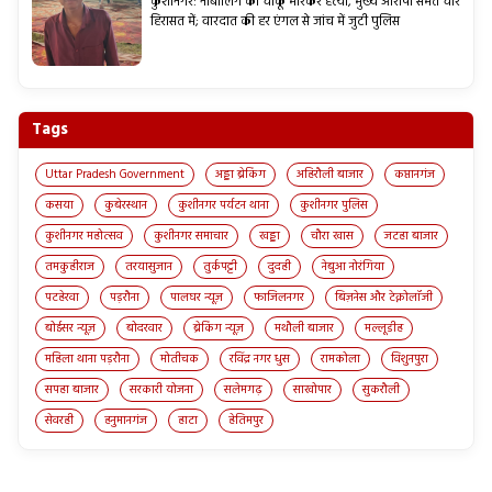
कुशीनगर: नाबालिग की चाकू मारकर हत्या, मुख्य आरोपी समेत चार
हिरासत में; वारदात की हर एंगल से जांच में जुटी पुलिस
Tags
Uttar Pradesh Government
अड्डा ब्रेकिंग
अहिरौली बाजार
कप्तानगंज
कसया
कुबेरस्थान
कुशीनगर पर्यटन थाना
कुशीनगर पुलिस
कुशीनगर महोत्सव
कुशीनगर समाचार
खड्डा
चौरा खास
जटहा बाजार
तमकुहीराज
तरयासुजान
तुर्कपट्टी
दुदही
नेबुआ नोरंगिया
पटहेरवा
पड़रौना
पालघर न्यूज़
फाजिलनगर
बिज़नेस और टेक्नोलॉजी
बोईसर न्यूज़
बोदरवार
ब्रेकिंग न्यूज़
मथौली बाजार
मल्लूडीह
महिला थाना पड़रौना
मोतीचक
रविंद्र नगर धुस
रामकोला
विशुनपुरा
सपहा बाजार
सरकारी योजना
सलेमगढ़
साखोपार
सुकरौली
सेवरही
हनुमानगंज
हाटा
हेतिमपुर