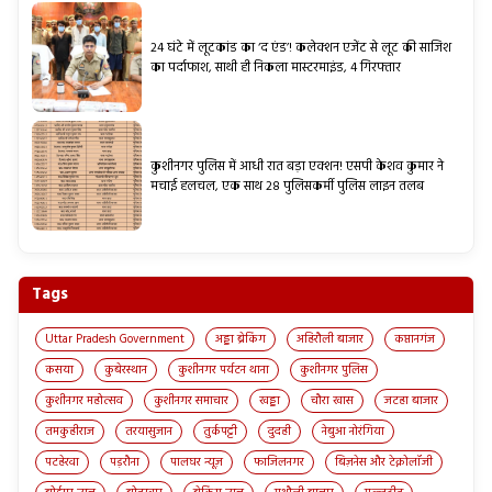
24 घंटे में लूटकांड का ‘द एंड’! कलेक्शन एजेंट से लूट की साजिश
का पर्दाफाश, साथी ही निकला मास्टरमाइंड, 4 गिरफ्तार
कुशीनगर पुलिस में आधी रात बड़ा एक्शन! एसपी केशव कुमार ने
मचाई हलचल, एक साथ 28 पुलिसकर्मी पुलिस लाइन तलब
Tags
Uttar Pradesh Government
अड्डा ब्रेकिंग
अहिरौली बाजार
कप्तानगंज
कसया
कुबेरस्थान
कुशीनगर पर्यटन थाना
कुशीनगर पुलिस
कुशीनगर महोत्सव
कुशीनगर समाचार
खड्डा
चौरा खास
जटहा बाजार
तमकुहीराज
तरयासुजान
तुर्कपट्टी
दुदही
नेबुआ नोरंगिया
पटहेरवा
पड़रौना
पालघर न्यूज़
फाजिलनगर
बिज़नेस और टेक्नोलॉजी