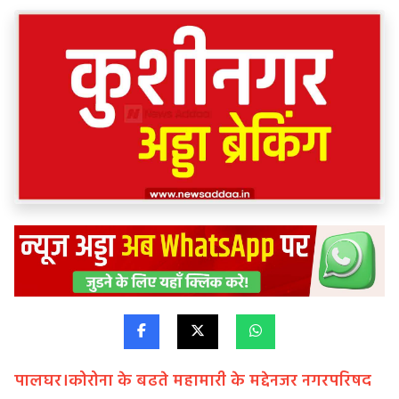
पालघर।कोरोना के बढते महामारी के मद्देनजर नगरपरिषद