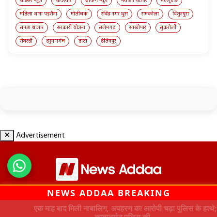
बोईसर न्यूज़
बोदरवार
ब्रेकिंग न्यूज़
मथौली बाजार
मल्लूडीह
महिला थाना पड़रौना
मोतीचक
रविंद्र नगर धुस
रामकोला
विशुनपुरा
सपहा बाजार
सरकारी योजना
सलेमगढ़
साखोपार
सुकरौली
सेवरही
हनुमानगंज
हाटा
हेतिमपुर
✕
Advertisement
NEWS ADDAA BREAKING
© All Rights Reserved by News Addaa 2020
एक माह बाद मिली नाबालिग, अपहरण का आरोपी चढ़ा पुलिस के हत्थे;