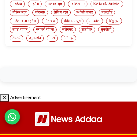
पटहेरवा
पड़रौना
पालघर न्यूज़
फाजिलनगर
बिज़नेस और टेक्नोलॉजी
बोईसर न्यूज़
बोदरवार
ब्रेकिंग न्यूज़
मथौली बाजार
मल्लूडीह
महिला थाना पड़रौना
मोतीचक
रविंद्र नगर धुस
रामकोला
विशुनपुरा
सपहा बाजार
सरकारी योजना
सलेमगढ़
साखोपार
सुकरौली
सेवरही
हनुमानगंज
हाटा
हेतिमपुर
✕
Advertisement