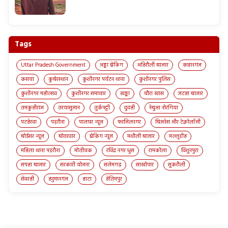
Tags
Uttar Pradesh Government
अड्डा ब्रेकिंग
अहिरौली बाजार
कप्तानगंज
कसया
कुबेरस्थान
कुशीनगर पर्यटन थाना
कुशीनगर पुलिस
कुशीनगर महोत्सव
कुशीनगर समाचार
खड्डा
चौरा खास
जटहा बाजार
तमकुहीराज
तरयासुजान
तुर्कपट्टी
दुदही
नेबुआ नोरंगिया
पटहेरवा
पड़रौना
पालघर न्यूज़
फाजिलनगर
बिज़नेस और टेक्नोलॉजी
बोईसर न्यूज़
बोदरवार
ब्रेकिंग न्यूज़
मथौली बाजार
मल्लूडीह
महिला थाना पड़रौना
मोतीचक
रविंद्र नगर धुस
रामकोला
विशुनपुरा
सपहा बाजार
सरकारी योजना
सलेमगढ़
साखोपार
सुकरौली
सेवरही
हनुमानगंज
हाटा
हेतिमपुर