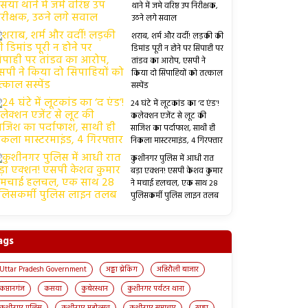
थाने में जमे वरिष्ठ उप निरीक्षक,
उठने लगे सवाल
शराब, शर्म और वर्दी! लड़की की
डिमांड पूरी न होने पर सिपाही पर
तांडव का आरोप, एसपी ने
किया दो सिपाहियों को तत्काल
सस्पेंड
24 घंटे में लूटकांड का ‘द एंड’!
कलेक्शन एजेंट से लूट की
साजिश का पर्दाफाश, साथी ही
निकला मास्टरमाइंड, 4 गिरफ्तार
कुशीनगर पुलिस में आधी रात
बड़ा एक्शन! एसपी केशव कुमार
ने मचाई हलचल, एक साथ 28
पुलिसकर्मी पुलिस लाइन तलब
ags
Uttar Pradesh Government
अड्डा ब्रेकिंग
अहिरौली बाजार
कप्तानगंज
कसया
कुबेरस्थान
कुशीनगर पर्यटन थाना
कुशीनगर पुलिस
कुशीनगर महोत्सव
कुशीनगर समाचार
खड्डा