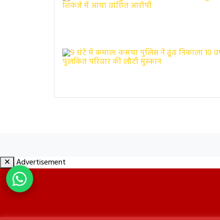
✕
Advertisement