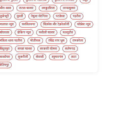
चौरा खास
जटहा बाजार
तमकुहीराज
तरयासुजान
तुर्कपट्टी
दुदही
नेबुआ नोरंगिया
पटहेरवा
पड़रौना
पालघर न्यूज़
फाजिलनगर
बिज़नेस और टेक्नोलॉजी
बोईसर न्यूज़
बोदरवार
ब्रेकिंग न्यूज़
मथौली बाजार
मल्लूडीह
महिला थाना पड़रौना
मोतीचक
रविंद्र नगर धुस
रामकोला
विशुनपुरा
सपहा बाजार
सरकारी योजना
सलेमगढ़
साखोपार
सुकरौली
सेवरही
हनुमानगंज
हाटा
हेतिमपुर